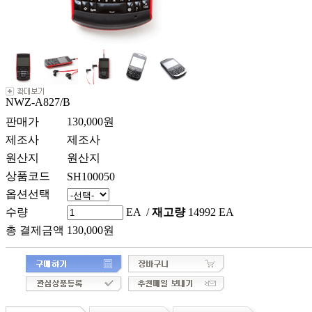
NWZ-A827/B
판매가
130,000원
제조사
제조사
원산지
원산지
상품코드
SH100050
옵션선택
수량
EA /
재고량
14992 EA
총 결제금액
130,000
원