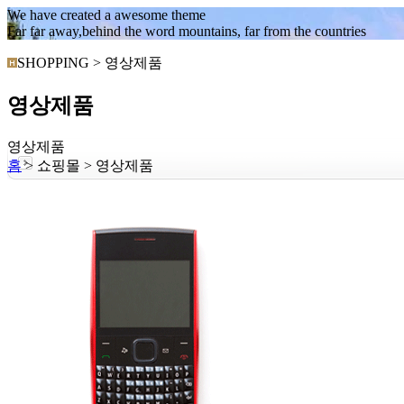
We have created a awesome theme
Far far away,behind the word mountains, far from the countries
SHOPPING > 영상제품
영상제품
영상제품
홈
> 쇼핑몰 > 영상제품