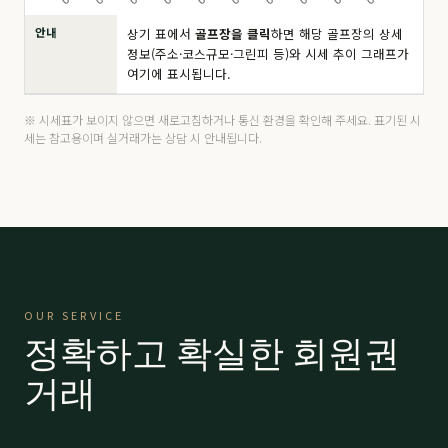
안내
상기 표에서
골프장을 클릭
하면 해당 골프장의 상세
드비치
分 8.5억
190,000
▼ 10,000
정보(주소·코스규모·그린피 등)와 시세 추이 그래프가
여기에 표시됩니다.
마우나 오션
주중
4,200
▲ 200
마우나 오션
分 6,500만
14,000
-
※ 시세표가 보이지 않으면 새로고침하거나 통신 환경을 확인해 주세요. 표기된 시
세는 참고용이며 실거래가는 상담 시 안내됩니다.
마우나 오션
VIP 9,500
21,000
-
밀양 에스파크
R등급
15,000
-
밀양 에스파크
K등급
15,000
-
밀양 에스파크
A등급
26,000
-
OUR SERVICE
밀양 에스파크
P등급
45,000
-
정확하고 확실한 회원권
베이사이드
프리미어
59,000
-
거래
베이사이드
로얄
63,000
-
보라
分 2.9억
66,000
-