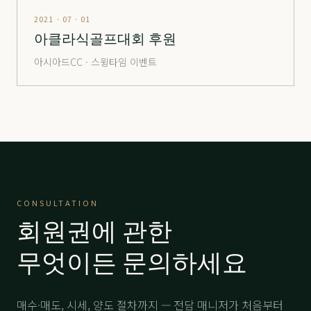
해운대
分 1.6억
22,000
-
2021 · 07 · 01
해운대
分 2.5억
53,000
-
아클라식골프대회 후원
해운대
分 4.8억
69,000
-
아시아드CC · 스윙타임 이벤트
해운대
分 8억
105,000
-
해운대비치
分 2.4억
27,000
-
해운대비치
分 5.2억
58,000
-
해운대비치
分 12.억VVIP
150,000
-
힐마루
주중
3,500
-
CONSULTATION
회원권에 관한
힐마루
分 1.5억
22,000
-
무엇이든 문의하세요
매수·매도, 시세, 양도 절차까지 — 전담 매니저가 처음부터