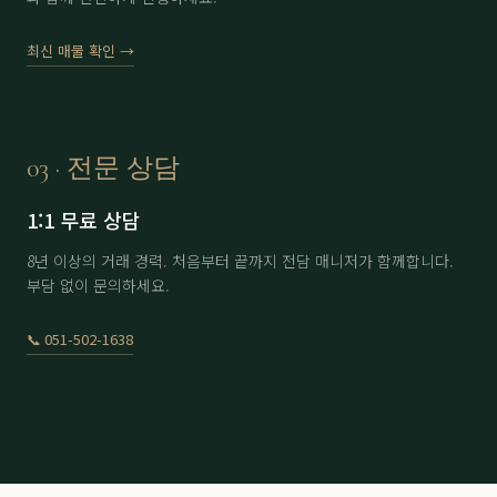
에이원
分 1.6억
61,000
▼ 2,000
최신 매물 확인 →
에이원
分 4.5억
170,000
-
용원
남자 회원권
8,300
-
용원
여자 회원권
11,300
-
03 · 전문 상담
용원
分 9.9억
230,000
-
1:1 무료 상담
울산
남자 회원권
22,500
▲ 500
8년 이상의 거래 경력. 처음부터 끝까지 전담 매니저가 함께합니다.
부담 없이 문의하세요.
울산
여자 회원권
30,500
-
이스트힐
노모자끼1인
6,000
▲ 100
📞 051-502-1638
이스트힐
아이카드 2인 6회
12,500
-
정산
分 3.5억
71,000
-
정산
分 4억
70,000
-