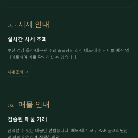
보라
分 3.5억
71,000
▲ 2,000
부곡
정회원권
6,500
▼ 200
01 · 시세 안내
부산
남자 회원권
35,000
▲ 3,000
실시간 시세 조회
부산
여자 회원권
46,000
▼ 1,000
부산·경남·울산·대구권 주요 골프장의 최신 매도·매수 시세를 매주 업
데이트하여 바로 확인하실 수 있습니다.
사이프러스(제주)
分 1.5억 (개인)
15,000
-
사이프러스(제주)
分 1.5억 (법인)
16,000
-
시세 조회 →
아시아드
分 1.3억
47,000
-
아시아드
分 1.5억
48,000
-
02 · 매물 안내
아시아드
分 2억
49,000
▲ 500
검증된 매물 거래
에이원
分 1억
35,000
-
신뢰할 수 있는 매물만 선별합니다. 매도·매수 모두 B&K 골프회원권
에이원
分 1.5억
36,500
▼ 500
과 함께 안전하게 진행하세요.