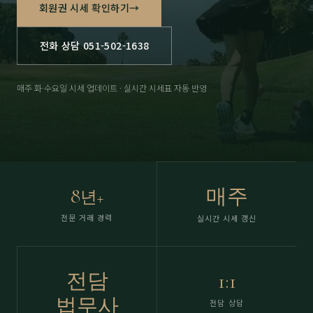
회원권 시세 확인하기
→
전화 상담 051-502-1638
매주 화·수요일 시세 업데이트 · 실시간 시세표 자동 반영
8
매주
년+
전문 거래 경력
실시간 시세 갱신
전담
1:1
법무사
전담 상담