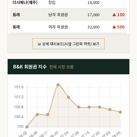
더시에나(제주)
창립
18,000
-
동래
남자 회원권
17,000
▲ 100
동래
여자 회원권
32,000
▲ 500
동부산
分 6,000만
16,000
-
📊 상세 대시보드(시설·그린피·차트) 보기
동부산
分 8,000만
17,500
▲ 1,000
동부산
分 2억
47,000
-
B&K 회원권 지수
전체 시장 흐름
동부산
分 3억
160,000
▲ 5,000
동부산
分 1.2억
26,000
-
동부산
分 1.4억
26,500
-
드비치
分 1.8억
28,000
-
드비치
分 2.5억
51,000
-
드비치
分 3억
68,000
▼ 2,000