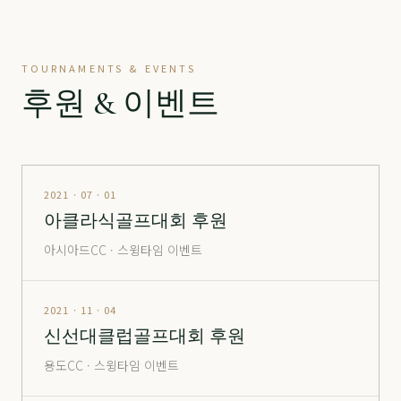
정산
分 3.2억
70,500
-
정산
分 9억
240,000
▼ 10,000
TOURNAMENTS & EVENTS
진주
分 1,900만
12,000
-
후원 & 이벤트
창원
남자
24,000
▲ 700
창원
여자
35,500
▼ 1,000
통도
정회원권
6,600
-
2021 · 07 · 01
아클라식골프대회 후원
포웰
分 2억
26,500
▲ 2,000
아시아드CC · 스윙타임 이벤트
포웰
分 2.5억
30,000
-
포웰
分 5억 (365 O)
105,000
▲ 5,000
2021 · 11 · 04
신선대클럽골프대회 후원
포웰
分 5억 (365 X)
80,000
-
용도CC · 스윙타임 이벤트
해운대
창립
14,000
▲ 1,000