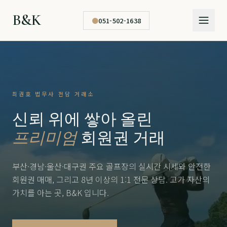
B&K
●
051-502-1638
최권호 법무사 전담 거래소
신뢰 위에 쌓아 올린
프리미엄
회원권 거래
부산·경남·울산·대구권 주요 골프장의 실시간 시세와 안전한
회원권 매매, 그리고 8년 이상의 1:1 전문 상담. 고가 자산의
가치를 아는 곳, B&K 입니다.