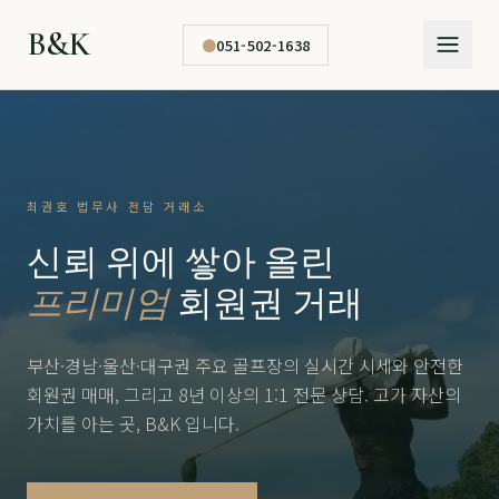
B&K
●
051-502-1638
최권호 법무사 전담 거래소
신뢰 위에 쌓아 올린
프리미엄
회원권 거래
부산·경남·울산·대구권 주요 골프장의 실시간 시세와 안전한
회원권 매매, 그리고 8년 이상의 1:1 전문 상담. 고가 자산의
가치를 아는 곳, B&K 입니다.