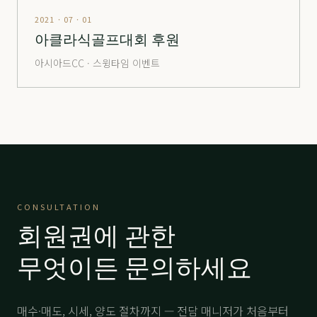
해운대
分 1.6억
22,000
-
2021 · 07 · 01
해운대
分 2.5억
53,000
-
아클라식골프대회 후원
해운대
分 4.8억
69,000
-
아시아드CC · 스윙타임 이벤트
해운대
分 8억
105,000
-
해운대비치
分 2.4억
27,000
-
해운대비치
分 5.2억
58,000
-
해운대비치
分 12.억VVIP
150,000
-
힐마루
주중
3,500
-
CONSULTATION
회원권에 관한
힐마루
分 1.5억
22,000
-
무엇이든 문의하세요
매수·매도, 시세, 양도 절차까지 — 전담 매니저가 처음부터