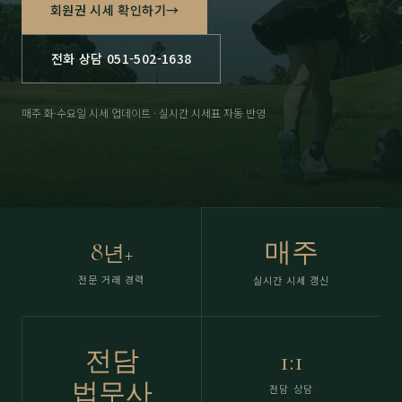
회원권 시세 확인하기
→
전화 상담 051-502-1638
매주 화·수요일 시세 업데이트 · 실시간 시세표 자동 반영
8
매주
년+
전문 거래 경력
실시간 시세 갱신
전담
1:1
법무사
전담 상담