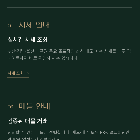
보라
分 3.5억
71,000
▲ 2,000
부곡
정회원권
6,500
▼ 200
01 · 시세 안내
부산
남자 회원권
35,000
▲ 3,000
실시간 시세 조회
부산
여자 회원권
46,000
▼ 1,000
부산·경남·울산·대구권 주요 골프장의 최신 매도·매수 시세를 매주 업
데이트하여 바로 확인하실 수 있습니다.
사이프러스(제주)
分 1.5억 (개인)
15,000
-
사이프러스(제주)
分 1.5억 (법인)
16,000
-
시세 조회 →
아시아드
分 1.3억
47,000
-
아시아드
分 1.5억
48,000
-
02 · 매물 안내
아시아드
分 2억
49,000
▲ 500
검증된 매물 거래
에이원
分 1억
35,000
-
신뢰할 수 있는 매물만 선별합니다. 매도·매수 모두 B&K 골프회원권
에이원
分 1.5억
36,500
▼ 500
과 함께 안전하게 진행하세요.