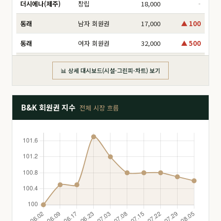
더시에나(제주)
창립
18,000
-
동래
남자 회원권
17,000
▲ 100
동래
여자 회원권
32,000
▲ 500
동부산
分 6,000만
16,000
-
📊 상세 대시보드(시설·그린피·차트) 보기
동부산
分 8,000만
17,500
▲ 1,000
동부산
分 2억
47,000
-
B&K 회원권 지수
전체 시장 흐름
동부산
分 3억
160,000
▲ 5,000
동부산
分 1.2억
26,000
-
동부산
分 1.4억
26,500
-
드비치
分 1.8억
28,000
-
드비치
分 2.5억
51,000
-
드비치
分 3억
68,000
▼ 2,000