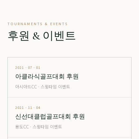
정산
分 3.2억
70,500
-
정산
分 9억
240,000
▼ 10,000
TOURNAMENTS & EVENTS
진주
分 1,900만
12,000
-
후원 & 이벤트
창원
남자
24,000
▲ 700
창원
여자
35,500
▼ 1,000
통도
정회원권
6,600
-
2021 · 07 · 01
아클라식골프대회 후원
포웰
分 2억
26,500
▲ 2,000
아시아드CC · 스윙타임 이벤트
포웰
分 2.5억
30,000
-
포웰
分 5억 (365 O)
105,000
▲ 5,000
2021 · 11 · 04
신선대클럽골프대회 후원
포웰
分 5억 (365 X)
80,000
-
용도CC · 스윙타임 이벤트
해운대
창립
14,000
▲ 1,000