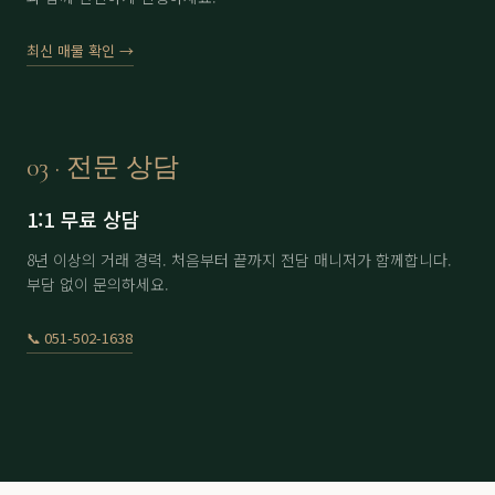
에이원
分 1.6억
61,000
▼ 2,000
최신 매물 확인 →
에이원
分 4.5억
170,000
-
용원
남자 회원권
8,300
-
용원
여자 회원권
11,300
-
03 · 전문 상담
용원
分 9.9억
230,000
-
1:1 무료 상담
울산
남자 회원권
22,500
▲ 500
8년 이상의 거래 경력. 처음부터 끝까지 전담 매니저가 함께합니다.
부담 없이 문의하세요.
울산
여자 회원권
30,500
-
이스트힐
노모자끼1인
6,000
▲ 100
📞 051-502-1638
이스트힐
아이카드 2인 6회
12,500
-
정산
分 3.5억
71,000
-
정산
分 4억
70,000
-