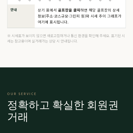
안내
상기 표에서
골프장을 클릭
하면 해당 골프장의 상세
드비치
分 8.5억
190,000
▼ 10,000
정보(주소·코스규모·그린피 등)와 시세 추이 그래프가
여기에 표시됩니다.
마우나 오션
주중
4,200
▲ 200
마우나 오션
分 6,500만
14,000
-
※ 시세표가 보이지 않으면 새로고침하거나 통신 환경을 확인해 주세요. 표기된 시
세는 참고용이며 실거래가는 상담 시 안내됩니다.
마우나 오션
VIP 9,500
21,000
-
밀양 에스파크
R등급
15,000
-
밀양 에스파크
K등급
15,000
-
밀양 에스파크
A등급
26,000
-
OUR SERVICE
밀양 에스파크
P등급
45,000
-
정확하고 확실한 회원권
베이사이드
프리미어
59,000
-
거래
베이사이드
로얄
63,000
-
보라
分 2.9억
66,000
-