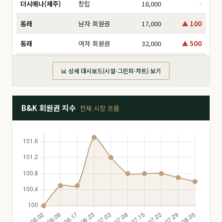
더시에나(제주)
창립
18,000
-
동래
남자 회원권
17,000
▲ 100
동래
여자 회원권
32,000
▲ 500
동부산
分 6,000만
16,000
-
📊 상세 대시보드(시설·그린피·차트) 보기
동부산
分 8,000만
17,500
▲ 1,000
동부산
分 2억
47,000
-
B&K 회원권 지수
전체 시장 흐름
동부산
分 3억
160,000
▲ 5,000
동부산
分 1.2억
26,000
-
동부산
分 1.4억
26,500
-
드비치
分 1.8억
28,000
-
드비치
分 2.5억
51,000
-
드비치
分 3억
68,000
▼ 2,000