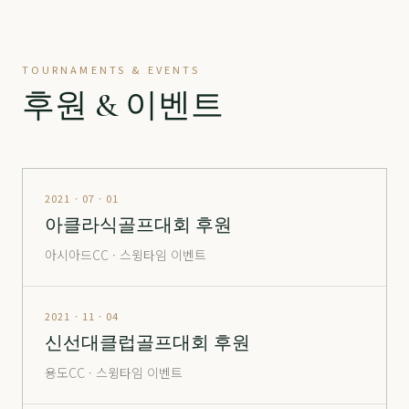
정산
分 3.2억
70,500
-
정산
分 9억
240,000
▼ 10,000
TOURNAMENTS & EVENTS
진주
分 1,900만
12,000
-
후원 & 이벤트
창원
남자
24,000
▲ 700
창원
여자
35,500
▼ 1,000
통도
정회원권
6,600
-
2021 · 07 · 01
아클라식골프대회 후원
포웰
分 2억
26,500
▲ 2,000
아시아드CC · 스윙타임 이벤트
포웰
分 2.5억
30,000
-
포웰
分 5억 (365 O)
105,000
▲ 5,000
2021 · 11 · 04
신선대클럽골프대회 후원
포웰
分 5억 (365 X)
80,000
-
용도CC · 스윙타임 이벤트
해운대
창립
14,000
▲ 1,000