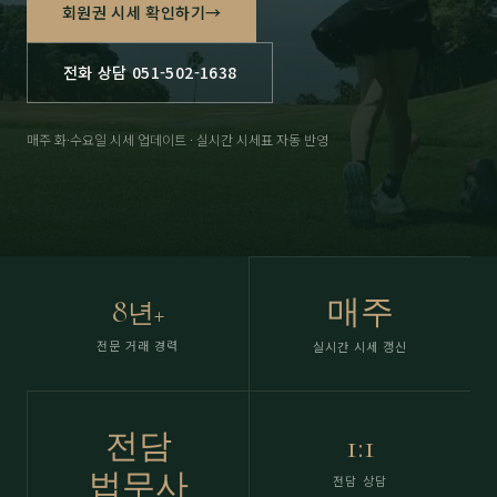
회원권 시세 확인하기
→
전화 상담 051-502-1638
매주 화·수요일 시세 업데이트 · 실시간 시세표 자동 반영
8
매주
년+
전문 거래 경력
실시간 시세 갱신
전담
1:1
법무사
전담 상담