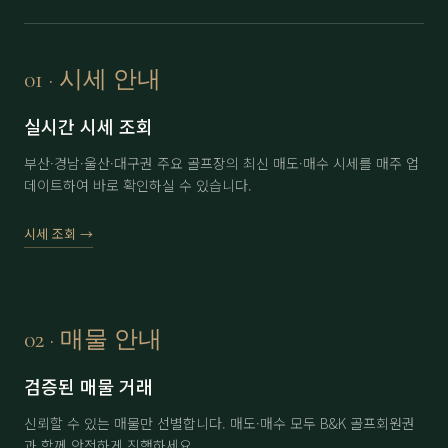
보라
分 3.5억
71,000
▲ 2,000
부곡
정회원권
6,500
▼ 200
01 · 시세 안내
부산
남자 회원권
35,000
▲ 3,000
실시간 시세 조회
부산
여자 회원권
46,000
▼ 1,000
부산·경남·울산·대구권 주요 골프장의 최신 매도·매수 시세를 매주 업
데이트하여 바로 확인하실 수 있습니다.
사이프러스(제주)
分 1.5억 (개인)
15,000
-
사이프러스(제주)
分 1.5억 (법인)
16,000
-
시세 조회 →
아시아드
分 1.3억
47,000
-
아시아드
分 1.5억
48,000
-
02 · 매물 안내
아시아드
分 2억
49,000
▲ 500
검증된 매물 거래
에이원
分 1억
35,000
-
신뢰할 수 있는 매물만 선별합니다. 매도·매수 모두 B&K 골프회원권
에이원
分 1.5억
36,500
▼ 500
과 함께 안전하게 진행하세요.