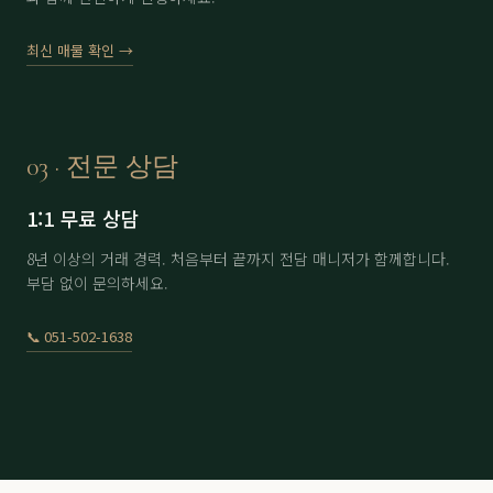
에이원
分 1.6억
61,000
▼ 2,000
최신 매물 확인 →
에이원
分 4.5억
170,000
-
용원
남자 회원권
8,300
-
용원
여자 회원권
11,300
-
03 · 전문 상담
용원
分 9.9억
230,000
-
1:1 무료 상담
울산
남자 회원권
22,500
▲ 500
8년 이상의 거래 경력. 처음부터 끝까지 전담 매니저가 함께합니다.
부담 없이 문의하세요.
울산
여자 회원권
30,500
-
이스트힐
노모자끼1인
6,000
▲ 100
📞 051-502-1638
이스트힐
아이카드 2인 6회
12,500
-
정산
分 3.5억
71,000
-
정산
分 4억
70,000
-