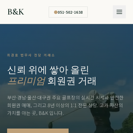
B&K
●
051-502-1638
최권호 법무사 전담 거래소
신뢰 위에 쌓아 올린
프리미엄
회원권 거래
부산·경남·울산·대구권 주요 골프장의 실시간 시세와 안전한
회원권 매매, 그리고 8년 이상의 1:1 전문 상담. 고가 자산의
가치를 아는 곳, B&K 입니다.