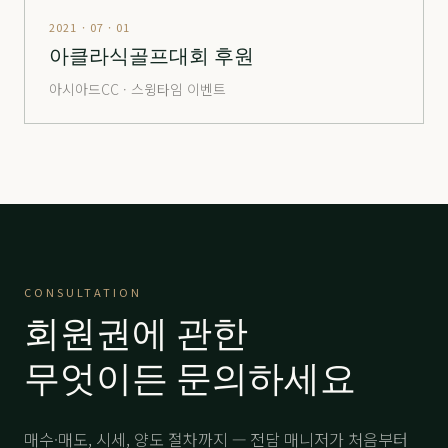
해운대
分 1.6억
22,000
-
2021 · 07 · 01
해운대
分 2.5억
53,000
-
아클라식골프대회 후원
해운대
分 4.8억
69,000
-
아시아드CC · 스윙타임 이벤트
해운대
分 8억
105,000
-
해운대비치
分 2.4억
27,000
-
해운대비치
分 5.2억
58,000
-
해운대비치
分 12.억VVIP
150,000
-
힐마루
주중
3,500
-
CONSULTATION
회원권에 관한
힐마루
分 1.5억
22,000
-
무엇이든 문의하세요
매수·매도, 시세, 양도 절차까지 — 전담 매니저가 처음부터