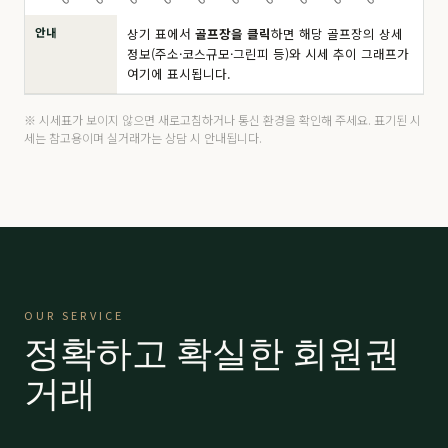
안내
상기 표에서
골프장을 클릭
하면 해당 골프장의 상세
드비치
分 8.5억
190,000
▼ 10,000
정보(주소·코스규모·그린피 등)와 시세 추이 그래프가
여기에 표시됩니다.
마우나 오션
주중
4,200
▲ 200
마우나 오션
分 6,500만
14,000
-
※ 시세표가 보이지 않으면 새로고침하거나 통신 환경을 확인해 주세요. 표기된 시
세는 참고용이며 실거래가는 상담 시 안내됩니다.
마우나 오션
VIP 9,500
21,000
-
밀양 에스파크
R등급
15,000
-
밀양 에스파크
K등급
15,000
-
밀양 에스파크
A등급
26,000
-
OUR SERVICE
밀양 에스파크
P등급
45,000
-
정확하고 확실한 회원권
베이사이드
프리미어
59,000
-
거래
베이사이드
로얄
63,000
-
보라
分 2.9억
66,000
-