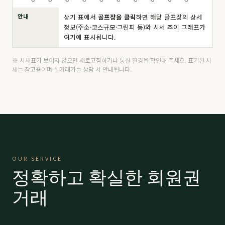
안내
상기 표에서
골프장을 클릭
하면 해당 골프장의 상세
드비치
分 8.5억
190,000
▼ 10,000
정보(주소·코스규모·그린피 등)와 시세 추이 그래프가
여기에 표시됩니다.
마우나 오션
주중
4,200
▲ 200
마우나 오션
分 6,500만
14,000
-
※ 시세표가 보이지 않으면 새로고침하거나 통신 환경을 확인해 주세요. 표기된 시
세는 참고용이며 실거래가는 상담 시 안내됩니다.
마우나 오션
VIP 9,500
21,000
-
밀양 에스파크
R등급
15,000
-
밀양 에스파크
K등급
15,000
-
밀양 에스파크
A등급
26,000
-
OUR SERVICE
밀양 에스파크
P등급
45,000
-
정확하고 확실한 회원권
베이사이드
프리미어
59,000
-
거래
베이사이드
로얄
63,000
-
보라
分 2.9억
66,000
-