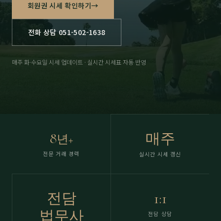
회원권 시세 확인하기
→
전화 상담 051-502-1638
매주 화·수요일 시세 업데이트 · 실시간 시세표 자동 반영
8
매주
년+
전문 거래 경력
실시간 시세 갱신
전담
1:1
법무사
전담 상담