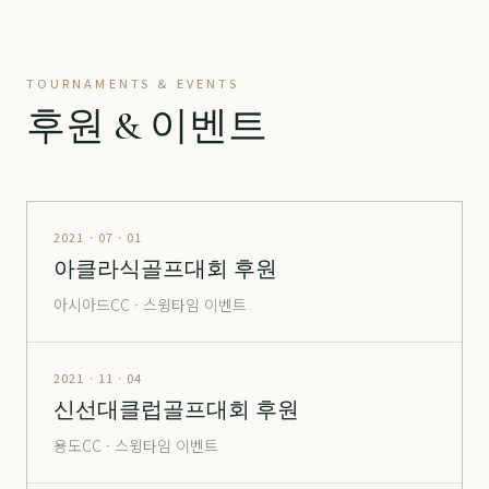
정산
分 3.2억
70,500
-
정산
分 9억
240,000
▼ 10,000
TOURNAMENTS & EVENTS
진주
分 1,900만
12,000
-
후원 & 이벤트
창원
남자
24,000
▲ 700
창원
여자
35,500
▼ 1,000
통도
정회원권
6,600
-
2021 · 07 · 01
아클라식골프대회 후원
포웰
分 2억
26,500
▲ 2,000
아시아드CC · 스윙타임 이벤트
포웰
分 2.5억
30,000
-
포웰
分 5억 (365 O)
105,000
▲ 5,000
2021 · 11 · 04
신선대클럽골프대회 후원
포웰
分 5억 (365 X)
80,000
-
용도CC · 스윙타임 이벤트
해운대
창립
14,000
▲ 1,000