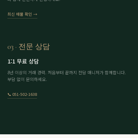
에이원
分 1.6억
61,000
▼ 2,000
최신 매물 확인 →
에이원
分 4.5억
170,000
-
용원
남자 회원권
8,300
-
용원
여자 회원권
11,300
-
03 · 전문 상담
용원
分 9.9억
230,000
-
1:1 무료 상담
울산
남자 회원권
22,500
▲ 500
8년 이상의 거래 경력. 처음부터 끝까지 전담 매니저가 함께합니다.
부담 없이 문의하세요.
울산
여자 회원권
30,500
-
이스트힐
노모자끼1인
6,000
▲ 100
📞 051-502-1638
이스트힐
아이카드 2인 6회
12,500
-
정산
分 3.5억
71,000
-
정산
分 4억
70,000
-