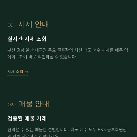
보라
分 3.5억
71,000
▲ 2,000
부곡
정회원권
6,500
▼ 200
01 · 시세 안내
부산
남자 회원권
35,000
▲ 3,000
실시간 시세 조회
부산
여자 회원권
46,000
▼ 1,000
부산·경남·울산·대구권 주요 골프장의 최신 매도·매수 시세를 매주 업
데이트하여 바로 확인하실 수 있습니다.
사이프러스(제주)
分 1.5억 (개인)
15,000
-
사이프러스(제주)
分 1.5억 (법인)
16,000
-
시세 조회 →
아시아드
分 1.3억
47,000
-
아시아드
分 1.5억
48,000
-
02 · 매물 안내
아시아드
分 2억
49,000
▲ 500
검증된 매물 거래
에이원
分 1억
35,000
-
신뢰할 수 있는 매물만 선별합니다. 매도·매수 모두 B&K 골프회원권
에이원
分 1.5억
36,500
▼ 500
과 함께 안전하게 진행하세요.