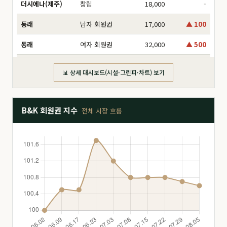
더시에나(제주)
창립
18,000
-
동래
남자 회원권
17,000
▲ 100
동래
여자 회원권
32,000
▲ 500
동부산
分 6,000만
16,000
-
📊 상세 대시보드(시설·그린피·차트) 보기
동부산
分 8,000만
17,500
▲ 1,000
동부산
分 2억
47,000
-
B&K 회원권 지수
전체 시장 흐름
동부산
分 3억
160,000
▲ 5,000
동부산
分 1.2억
26,000
-
동부산
分 1.4억
26,500
-
드비치
分 1.8억
28,000
-
드비치
分 2.5억
51,000
-
드비치
分 3억
68,000
▼ 2,000