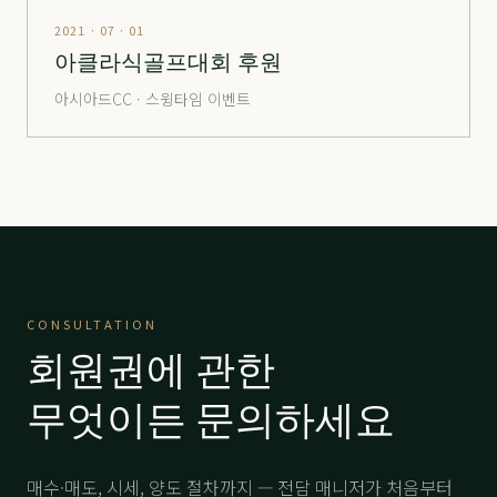
해운대
分 1.6억
22,000
-
2021 · 07 · 01
해운대
分 2.5억
53,000
-
아클라식골프대회 후원
해운대
分 4.8억
69,000
-
아시아드CC · 스윙타임 이벤트
해운대
分 8억
105,000
-
해운대비치
分 2.4억
27,000
-
해운대비치
分 5.2억
58,000
-
해운대비치
分 12.억VVIP
150,000
-
힐마루
주중
3,500
-
CONSULTATION
회원권에 관한
힐마루
分 1.5억
22,000
-
무엇이든 문의하세요
매수·매도, 시세, 양도 절차까지 — 전담 매니저가 처음부터