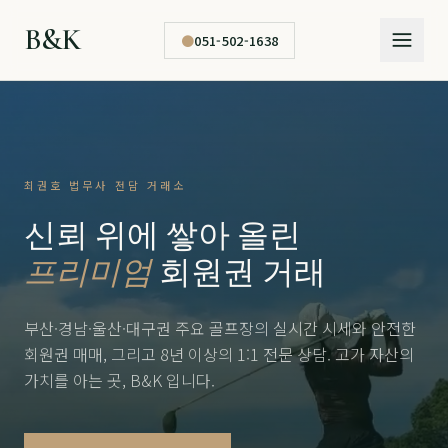
B&K
●
051-502-1638
최권호 법무사 전담 거래소
신뢰 위에 쌓아 올린
프리미엄
회원권 거래
부산·경남·울산·대구권 주요 골프장의 실시간 시세와 안전한
회원권 매매, 그리고 8년 이상의 1:1 전문 상담. 고가 자산의
가치를 아는 곳, B&K 입니다.