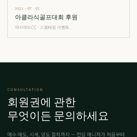
해운대
分 1.6억
22,000
-
2021 · 07 · 01
해운대
分 2.5억
53,000
-
아클라식골프대회 후원
해운대
分 4.8억
69,000
-
아시아드CC · 스윙타임 이벤트
해운대
分 8억
105,000
-
해운대비치
分 2.4억
27,000
-
해운대비치
分 5.2억
58,000
-
해운대비치
分 12.억VVIP
150,000
-
힐마루
주중
3,500
-
CONSULTATION
회원권에 관한
힐마루
分 1.5억
22,000
-
무엇이든 문의하세요
매수·매도, 시세, 양도 절차까지 — 전담 매니저가 처음부터