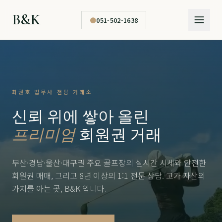
B&K
●
051-502-1638
최권호 법무사 전담 거래소
신뢰 위에 쌓아 올린
프리미엄
회원권 거래
부산·경남·울산·대구권 주요 골프장의 실시간 시세와 안전한
회원권 매매, 그리고 8년 이상의 1:1 전문 상담. 고가 자산의
가치를 아는 곳, B&K 입니다.