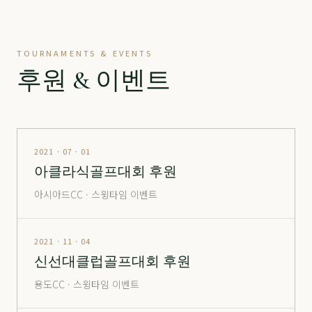
정산
分 3.2억
70,500
-
정산
分 9억
240,000
▼ 10,000
TOURNAMENTS & EVENTS
진주
分 1,900만
12,000
-
후원 & 이벤트
창원
남자
24,000
▲ 700
창원
여자
35,500
▼ 1,000
통도
정회원권
6,600
-
2021 · 07 · 01
아클라식골프대회 후원
포웰
分 2억
26,500
▲ 2,000
아시아드CC · 스윙타임 이벤트
포웰
分 2.5억
30,000
-
포웰
分 5억 (365 O)
105,000
▲ 5,000
2021 · 11 · 04
신선대클럽골프대회 후원
포웰
分 5억 (365 X)
80,000
-
용도CC · 스윙타임 이벤트
해운대
창립
14,000
▲ 1,000