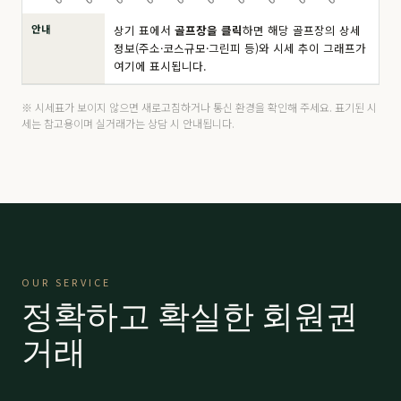
안내
상기 표에서
골프장을 클릭
하면 해당 골프장의 상세
드비치
分 8.5억
190,000
▼ 10,000
정보(주소·코스규모·그린피 등)와 시세 추이 그래프가
여기에 표시됩니다.
마우나 오션
주중
4,200
▲ 200
마우나 오션
分 6,500만
14,000
-
※ 시세표가 보이지 않으면 새로고침하거나 통신 환경을 확인해 주세요. 표기된 시
세는 참고용이며 실거래가는 상담 시 안내됩니다.
마우나 오션
VIP 9,500
21,000
-
밀양 에스파크
R등급
15,000
-
밀양 에스파크
K등급
15,000
-
밀양 에스파크
A등급
26,000
-
OUR SERVICE
밀양 에스파크
P등급
45,000
-
정확하고 확실한 회원권
베이사이드
프리미어
59,000
-
거래
베이사이드
로얄
63,000
-
보라
分 2.9억
66,000
-