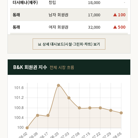
더시에나(제주)
창립
18,000
-
동래
남자 회원권
17,000
▲ 100
동래
여자 회원권
32,000
▲ 500
동부산
分 6,000만
16,000
-
📊 상세 대시보드(시설·그린피·차트) 보기
동부산
分 8,000만
17,500
▲ 1,000
동부산
分 2억
47,000
-
B&K 회원권 지수
전체 시장 흐름
동부산
分 3억
160,000
▲ 5,000
동부산
分 1.2억
26,000
-
동부산
分 1.4억
26,500
-
드비치
分 1.8억
28,000
-
드비치
分 2.5억
51,000
-
드비치
分 3억
68,000
▼ 2,000