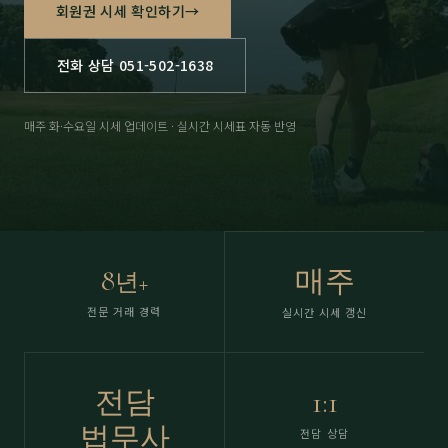
회원권 시세 확인하기
→
전화 상담 051-502-1638
매주 화·수요일 시세 업데이트 · 실시간 시세표 자동 반영
8
매주
년+
전문 거래 경력
실시간 시세 갱신
전담
1:1
법무사
전담 상담