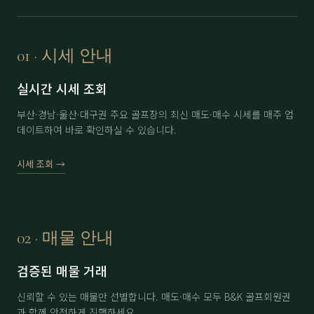
보라
分 3.5억
71,000
▲ 2,000
부곡
정회원권
6,500
▼ 200
01 · 시세 안내
부산
남자 회원권
35,000
▲ 3,000
실시간 시세 조회
부산
여자 회원권
46,000
▼ 1,000
부산·경남·울산·대구권 주요 골프장의 최신 매도·매수 시세를 매주 업
데이트하여 바로 확인하실 수 있습니다.
사이프러스(제주)
分 1.5억 (개인)
15,000
-
사이프러스(제주)
分 1.5억 (법인)
16,000
-
시세 조회 →
아시아드
分 1.3억
47,000
-
아시아드
分 1.5억
48,000
-
02 · 매물 안내
아시아드
分 2억
49,000
▲ 500
검증된 매물 거래
에이원
分 1억
35,000
-
신뢰할 수 있는 매물만 선별합니다. 매도·매수 모두 B&K 골프회원권
에이원
分 1.5억
36,500
▼ 500
과 함께 안전하게 진행하세요.