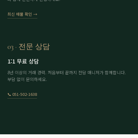
에이원
分 1.6억
61,000
▼ 2,000
최신 매물 확인 →
에이원
分 4.5억
170,000
-
용원
남자 회원권
8,300
-
용원
여자 회원권
11,300
-
03 · 전문 상담
용원
分 9.9억
230,000
-
1:1 무료 상담
울산
남자 회원권
22,500
▲ 500
8년 이상의 거래 경력. 처음부터 끝까지 전담 매니저가 함께합니다.
부담 없이 문의하세요.
울산
여자 회원권
30,500
-
이스트힐
노모자끼1인
6,000
▲ 100
📞 051-502-1638
이스트힐
아이카드 2인 6회
12,500
-
정산
分 3.5억
71,000
-
정산
分 4억
70,000
-