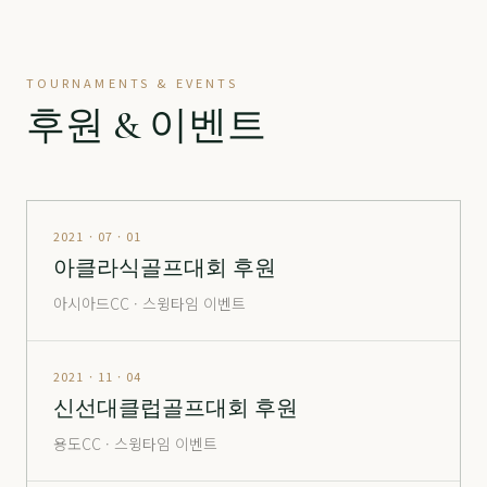
정산
分 3.2억
70,500
-
정산
分 9억
240,000
▼ 10,000
TOURNAMENTS & EVENTS
진주
分 1,900만
12,000
-
후원 & 이벤트
창원
남자
24,000
▲ 700
창원
여자
35,500
▼ 1,000
통도
정회원권
6,600
-
2021 · 07 · 01
아클라식골프대회 후원
포웰
分 2억
26,500
▲ 2,000
아시아드CC · 스윙타임 이벤트
포웰
分 2.5억
30,000
-
포웰
分 5억 (365 O)
105,000
▲ 5,000
2021 · 11 · 04
신선대클럽골프대회 후원
포웰
分 5억 (365 X)
80,000
-
용도CC · 스윙타임 이벤트
해운대
창립
14,000
▲ 1,000