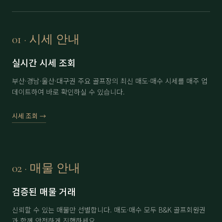
보라
分 3.5억
71,000
▲ 2,000
부곡
정회원권
6,500
▼ 200
01 · 시세 안내
부산
남자 회원권
35,000
▲ 3,000
실시간 시세 조회
부산
여자 회원권
46,000
▼ 1,000
부산·경남·울산·대구권 주요 골프장의 최신 매도·매수 시세를 매주 업
데이트하여 바로 확인하실 수 있습니다.
사이프러스(제주)
分 1.5억 (개인)
15,000
-
사이프러스(제주)
分 1.5억 (법인)
16,000
-
시세 조회 →
아시아드
分 1.3억
47,000
-
아시아드
分 1.5억
48,000
-
02 · 매물 안내
아시아드
分 2억
49,000
▲ 500
검증된 매물 거래
에이원
分 1억
35,000
-
신뢰할 수 있는 매물만 선별합니다. 매도·매수 모두 B&K 골프회원권
에이원
分 1.5억
36,500
▼ 500
과 함께 안전하게 진행하세요.