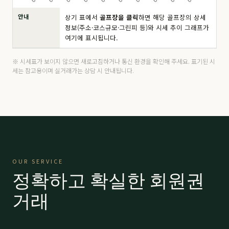
안내
상기 표에서
골프장을 클릭
하면 해당 골프장의 상세
드비치
分 8.5억
190,000
▼ 10,000
정보(주소·코스규모·그린피 등)와 시세 추이 그래프가
여기에 표시됩니다.
마우나 오션
주중
4,200
▲ 200
마우나 오션
分 6,500만
14,000
-
※ 시세표가 보이지 않으면 새로고침하거나 통신 환경을 확인해 주세요. 표기된 시
세는 참고용이며 실거래가는 상담 시 안내됩니다.
마우나 오션
VIP 9,500
21,000
-
밀양 에스파크
R등급
15,000
-
밀양 에스파크
K등급
15,000
-
밀양 에스파크
A등급
26,000
-
OUR SERVICE
밀양 에스파크
P등급
45,000
-
정확하고 확실한 회원권
베이사이드
프리미어
59,000
-
거래
베이사이드
로얄
63,000
-
보라
分 2.9억
66,000
-