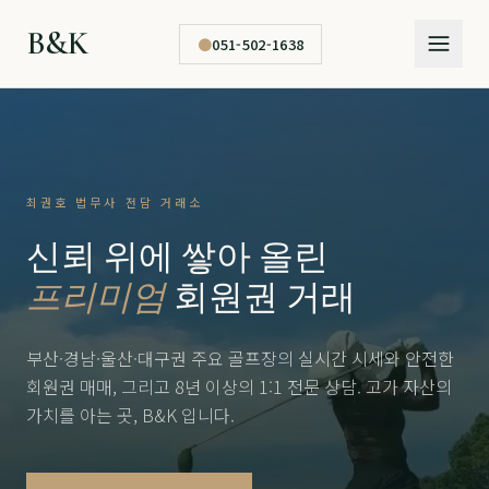
B&K
●
051-502-1638
최권호 법무사 전담 거래소
신뢰 위에 쌓아 올린
프리미엄
회원권 거래
부산·경남·울산·대구권 주요 골프장의 실시간 시세와 안전한
회원권 매매, 그리고 8년 이상의 1:1 전문 상담. 고가 자산의
가치를 아는 곳, B&K 입니다.