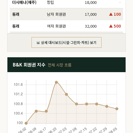
더시에나(제주)
창립
18,000
-
동래
남자 회원권
17,000
▲ 100
동래
여자 회원권
32,000
▲ 500
동부산
分 6,000만
16,000
-
📊 상세 대시보드(시설·그린피·차트) 보기
동부산
分 8,000만
17,500
▲ 1,000
동부산
分 2억
47,000
-
B&K 회원권 지수
전체 시장 흐름
동부산
分 3억
160,000
▲ 5,000
동부산
分 1.2억
26,000
-
동부산
分 1.4억
26,500
-
드비치
分 1.8억
28,000
-
드비치
分 2.5억
51,000
-
드비치
分 3억
68,000
▼ 2,000