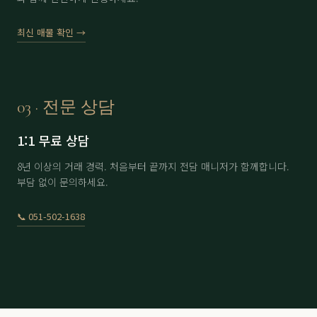
에이원
分 1.6억
61,000
▼ 2,000
최신 매물 확인 →
에이원
分 4.5억
170,000
-
용원
남자 회원권
8,300
-
용원
여자 회원권
11,300
-
03 · 전문 상담
용원
分 9.9억
230,000
-
1:1 무료 상담
울산
남자 회원권
22,500
▲ 500
8년 이상의 거래 경력. 처음부터 끝까지 전담 매니저가 함께합니다.
부담 없이 문의하세요.
울산
여자 회원권
30,500
-
이스트힐
노모자끼1인
6,000
▲ 100
📞 051-502-1638
이스트힐
아이카드 2인 6회
12,500
-
정산
分 3.5억
71,000
-
정산
分 4억
70,000
-