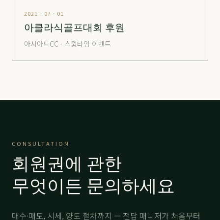
해운대
分 1.6억
22,000
-
2021 · 07 · 01
해운대
分 2.5억
53,000
-
아클라식골프대회 후원
해운대
分 4.8억
69,000
-
아시아드CC · 스윙타임 이벤트
해운대
分 8억
105,000
-
해운대비치
分 2.4억
27,000
-
해운대비치
分 5.2억
58,000
-
해운대비치
分 12.억VVIP
150,000
-
힐마루
주중
3,500
-
CONSULTATION
회원권에 관한
힐마루
分 1.5억
22,000
-
무엇이든 문의하세요
매수·매도, 시세, 양도 절차까지 — 전담 매니저가 처음부터