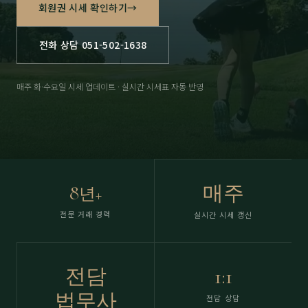
회원권 시세 확인하기
→
전화 상담 051-502-1638
매주 화·수요일 시세 업데이트 · 실시간 시세표 자동 반영
8
매주
년+
전문 거래 경력
실시간 시세 갱신
전담
1:1
법무사
전담 상담