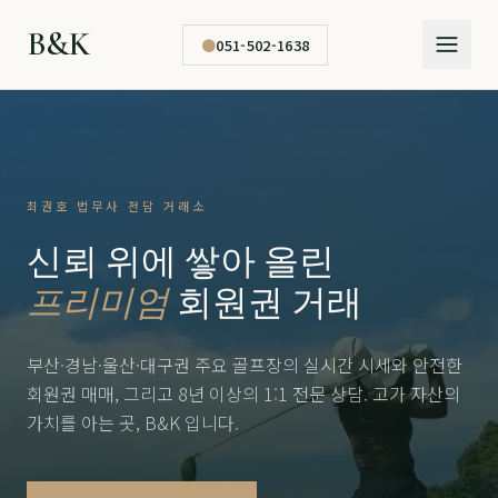
B&K
●
051-502-1638
최권호 법무사 전담 거래소
신뢰 위에 쌓아 올린
프리미엄
회원권 거래
부산·경남·울산·대구권 주요 골프장의 실시간 시세와 안전한
회원권 매매, 그리고 8년 이상의 1:1 전문 상담. 고가 자산의
가치를 아는 곳, B&K 입니다.