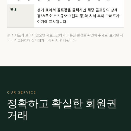
안내
상기 표에서
골프장을 클릭
하면 해당 골프장의 상세
드비치
分 8.5억
190,000
▼ 10,000
정보(주소·코스규모·그린피 등)와 시세 추이 그래프가
여기에 표시됩니다.
마우나 오션
주중
4,200
▲ 200
마우나 오션
分 6,500만
14,000
-
※ 시세표가 보이지 않으면 새로고침하거나 통신 환경을 확인해 주세요. 표기된 시
세는 참고용이며 실거래가는 상담 시 안내됩니다.
마우나 오션
VIP 9,500
21,000
-
밀양 에스파크
R등급
15,000
-
밀양 에스파크
K등급
15,000
-
밀양 에스파크
A등급
26,000
-
OUR SERVICE
밀양 에스파크
P등급
45,000
-
정확하고 확실한 회원권
베이사이드
프리미어
59,000
-
거래
베이사이드
로얄
63,000
-
보라
分 2.9억
66,000
-