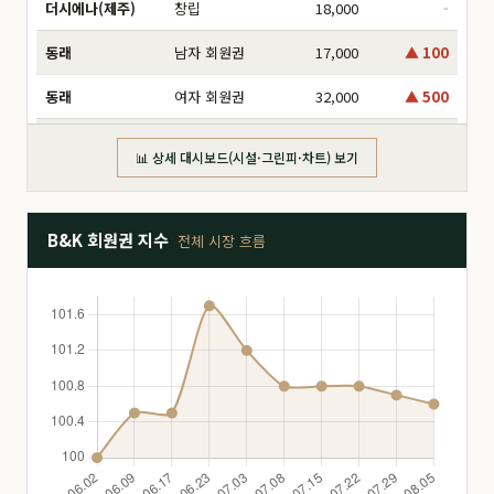
더시에나(제주)
창립
18,000
-
동래
남자 회원권
17,000
▲ 100
동래
여자 회원권
32,000
▲ 500
동부산
分 6,000만
16,000
-
📊 상세 대시보드(시설·그린피·차트) 보기
동부산
分 8,000만
17,500
▲ 1,000
동부산
分 2억
47,000
-
B&K 회원권 지수
전체 시장 흐름
동부산
分 3억
160,000
▲ 5,000
동부산
分 1.2억
26,000
-
동부산
分 1.4억
26,500
-
드비치
分 1.8억
28,000
-
드비치
分 2.5억
51,000
-
드비치
分 3억
68,000
▼ 2,000