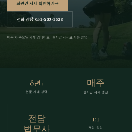
회원권 시세 확인하기
→
전화 상담 051-502-1638
매주 화·수요일 시세 업데이트 · 실시간 시세표 자동 반영
8
매주
년+
전문 거래 경력
실시간 시세 갱신
전담
1:1
법무사
전담 상담