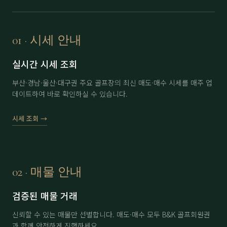
보라
分 3.5억
71,000
▲ 2,000
부곡
정회원권
6,500
▼ 200
01 · 시세 안내
부산
남자 회원권
35,000
▲ 3,000
실시간 시세 조회
부산
여자 회원권
46,000
▼ 1,000
부산·경남·울산·대구권 주요 골프장의 최신 매도·매수 시세를 매주 업
데이트하여 바로 확인하실 수 있습니다.
사이프러스(제주)
分 1.5억 (개인)
15,000
-
사이프러스(제주)
分 1.5억 (법인)
16,000
-
시세 조회 →
아시아드
分 1.3억
47,000
-
아시아드
分 1.5억
48,000
-
02 · 매물 안내
아시아드
分 2억
49,000
▲ 500
검증된 매물 거래
에이원
分 1억
35,000
-
신뢰할 수 있는 매물만 선별합니다. 매도·매수 모두 B&K 골프회원권
에이원
分 1.5억
36,500
▼ 500
과 함께 안전하게 진행하세요.