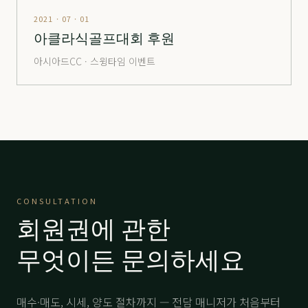
해운대
分 1.6억
22,000
-
2021 · 07 · 01
해운대
分 2.5억
53,000
-
아클라식골프대회 후원
해운대
分 4.8억
69,000
-
아시아드CC · 스윙타임 이벤트
해운대
分 8억
105,000
-
해운대비치
分 2.4억
27,000
-
해운대비치
分 5.2억
58,000
-
해운대비치
分 12.억VVIP
150,000
-
힐마루
주중
3,500
-
CONSULTATION
회원권에 관한
힐마루
分 1.5억
22,000
-
무엇이든 문의하세요
매수·매도, 시세, 양도 절차까지 — 전담 매니저가 처음부터