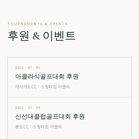
정산
分 3.2억
70,500
-
정산
分 9억
240,000
▼ 10,000
TOURNAMENTS & EVENTS
진주
分 1,900만
12,000
-
후원 & 이벤트
창원
남자
24,000
▲ 700
창원
여자
35,500
▼ 1,000
통도
정회원권
6,600
-
2021 · 07 · 01
아클라식골프대회 후원
포웰
分 2억
26,500
▲ 2,000
아시아드CC · 스윙타임 이벤트
포웰
分 2.5억
30,000
-
포웰
分 5억 (365 O)
105,000
▲ 5,000
2021 · 11 · 04
신선대클럽골프대회 후원
포웰
分 5억 (365 X)
80,000
-
용도CC · 스윙타임 이벤트
해운대
창립
14,000
▲ 1,000