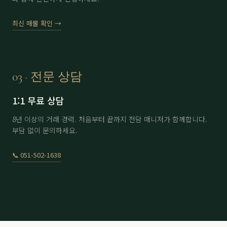
에이원
分 1.6억
61,000
▼ 2,000
최신 매물 확인 →
에이원
分 4.5억
170,000
-
용원
남자 회원권
8,300
-
용원
여자 회원권
11,300
-
03 · 전문 상담
용원
分 9.9억
230,000
-
1:1 무료 상담
울산
남자 회원권
22,500
▲ 500
8년 이상의 거래 경력. 처음부터 끝까지 전담 매니저가 함께합니다.
부담 없이 문의하세요.
울산
여자 회원권
30,500
-
이스트힐
노모자끼1인
6,000
▲ 100
📞 051-502-1638
이스트힐
아이카드 2인 6회
12,500
-
정산
分 3.5억
71,000
-
정산
分 4억
70,000
-