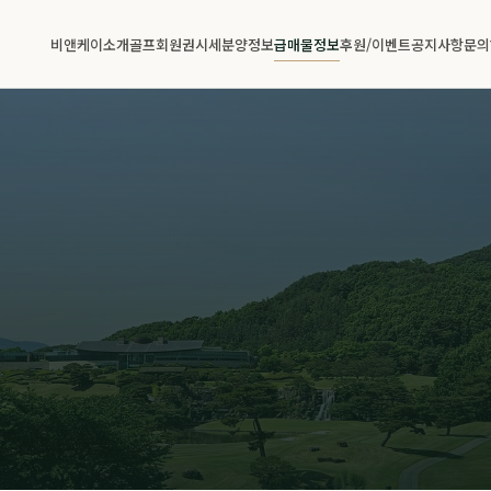
비앤케이소개
골프회원권시세
분양정보
급매물정보
후원/이벤트
공지사항
문의